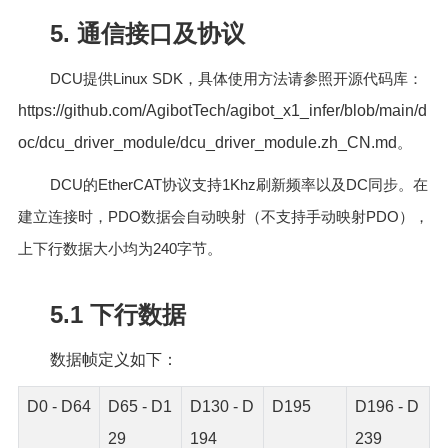
5. 通信接口及协议
DCU
Linux SDK
提供
，具体使用方法请参照开源代码库：
https://github.com/AgibotTech/agibot_x1_infer/blob/main/d
oc/dcu_driver_module/dcu_driver_module.zh_CN.md
。
DCU
EtherCAT
1Khz
DC
的
协议支持
刷新频率以及
同步。在
PDO
PDO
建立连接时，
数据会自动映射（不支持手动映射
），
240
上下行数据大小均为
字节。
5.1 下行数据
数据帧定义如下：
D0 - D64
D65 - D1
D130 - D
D195
D196 - D
29
194
239