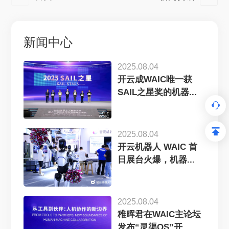
新闻中心
2025.08.04
开云成WAIC唯一获
SAIL之星奖的机器...
2025.08.04
开云机器人 WAIC 首
日展台火爆，机器...
2025.08.04
稚晖君在WAIC主论坛
发布“灵渠OS”开...