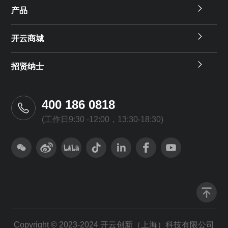
产品
开云商城
招贤纳士
400 186 0818
(工作日9:30 -12:00，13:30-18:30)
Copyright © 2023-2024 开云创新（上海）科技有限公司