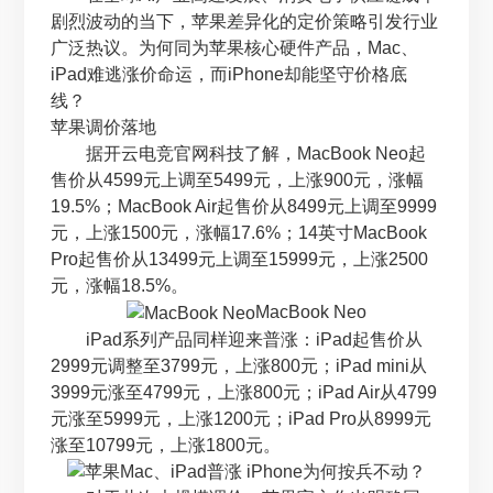
剧烈波动的当下，苹果差异化的定价策略引发行业
广泛热议。为何同为苹果核心硬件产品，Mac、
iPad难逃涨价命运，而iPhone却能坚守价格底
线？
苹果调价落地
据开云电竞官网科技了解，MacBook Neo起
售价从4599元上调至5499元，上涨900元，涨幅
19.5%；MacBook Air起售价从8499元上调至9999
元，上涨1500元，涨幅17.6%；14英寸MacBook
Pro起售价从13499元上调至15999元，上涨2500
元，涨幅18.5%。
MacBook Neo
iPad系列产品同样迎来普涨：iPad起售价从
2999元调整至3799元，上涨800元；iPad mini从
3999元涨至4799元，上涨800元；iPad Air从4799
元涨至5999元，上涨1200元；iPad Pro从8999元
涨至10799元，上涨1800元。