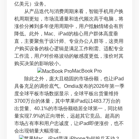
亿美元）业务。
从产品迭代与消费周期来看，智能手机用户换
机周期更短，市场流通量和迭代频次高于电脑，将
涨价分摊到多年使用周期中，用户抵触情绪会有所
降低。此外，Mac、iPad的核心用户群体高度垂
直，主要聚焦于设计师、专业办公人群等，这类用
户购买设备的核心逻辑是满足工作刚需、适配专业
工作流，用户对价格波动的敏感度更低，涨价对其
购买决策的影响较小。
MacBook Pro
除此之外，庞大且稳固的市场份额，也让iPad
具备充足的调价底气。Omdia发布的2026年第一季
度全球平板市场数据显示，全球平板出货量维持
3700万台的体量，其中苹果iPad以1483.7万台的
出货量、40.1%的市场份额稳居全球第一，同比销
量实现7.9%的正向增长，远超其它竞品。超高的
市场占有率和用户忠诚度，让iPad即便涨价，也不
会出现销量大幅滑坡。